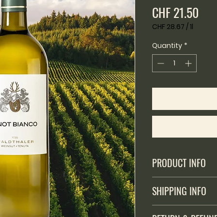
Pric
CHF 21.50
CHF 28.67
/
1l
CHF 28.67
per
Quantity
*
1
Liter
PRODUCT INFO
Alkoholhaltiges Getr
SHIPPING INFO
Verkauf an unter 16
Versand ausschlies