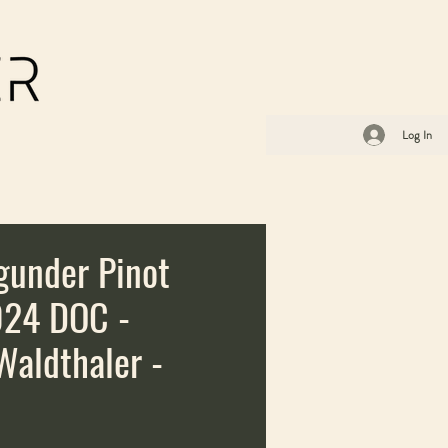
Log In
gunder Pinot
024 DOC -
aldthaler -