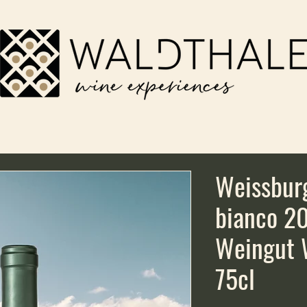
Weissbur
bianco 2
Weingut W
75cl