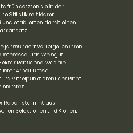
Originalzustand sei
ts früh setzten sie in der
Gebrauchsspuren 
e Stilistik mit klarer
Die Rücksendung de
 und etablierten damit einen
Lasten des Käufers
ätsansatz.
dem Verkäufer zu e
Fehlerhafte Weine 
ab Kaufdatum zu
eljahrhundert verfolge ich ihren
möglich mit dem g
Interesse. Das Weingut
ersetzt.
Die Transportversi
Hektar Rebfläche, was die
Sache des Käufers
t ihrer Arbeit umso
Die Ware bleibt bis
Im Mittelpunkt steht der Pinot
Eigentum der Firma
 einnimmt.
der Reben stammt aus
chen Selektionen und Klonen.