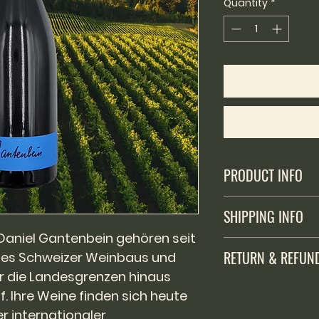
per
Quantity
*
1
Liter
PRODUCT INFO
Alkoholhaltiges Getr
SHIPPING INFO
Verkauf an unter 16
aniel Gantenbein gehören seit
Versand ausschlies
RETURN & REFUN
 des Schweizer Weinbaus und
Fürstentum Liechte
200 Franken Einkau
r die Landesgrenzen hinaus
Der Käufer hat das
Versandkostenante
. Ihre Weine finden sich heute
Kaufdatum die We
r internationaler
retournieren, die 