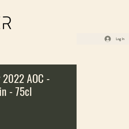
Log In
r 2022 AOC -
n - 75cl
ice