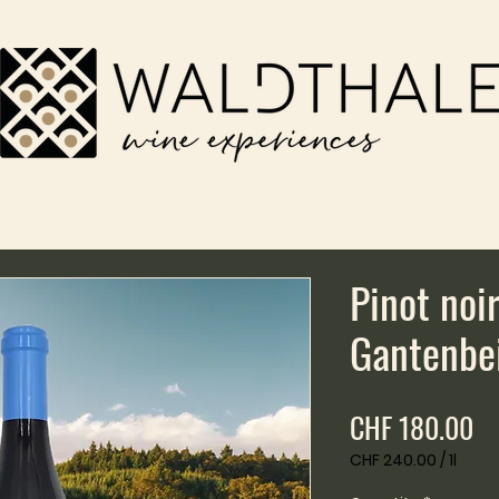
Pinot noi
Gantenbei
Pr
CHF 180.00
CHF 240.00
/
1l
CHF 240.00