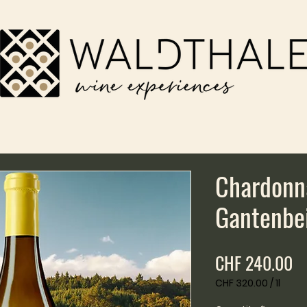
Chardonn
Gantenbei
Pr
CHF 240.00
CHF 320.00
/
1l
CHF 320.00