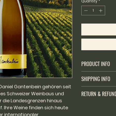
per
Quantity
*
1
Liter
PRODUCT INFO
Alkoholhaltiges Getr
SHIPPING INFO
Verkauf an unter 16
aniel Gantenbein gehören seit
Versand ausschlies
RETURN & REFUN
 des Schweizer Weinbaus und
Fürstentum Liechte
200 Franken Einkau
r die Landesgrenzen hinaus
Der Käufer hat das
Versandkostenante
. Ihre Weine finden sich heute
Kaufdatum die We
r internationaler
retournieren, die 