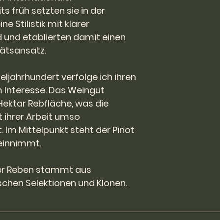
Originalzustand sei
ts früh setzten sie in der
Gebrauchsspuren 
e Stilistik mit klarer
Die Rücksendung de
 und etablierten damit einen
Lasten des Käufers
ätsansatz.
dem Verkäufer zu e
Fehlerhafte Weine 
ab Kaufdatum zu
eljahrhundert verfolge ich ihren
möglich mit dem g
Interesse. Das Weingut
ersetzt.
Die Transportversi
Hektar Rebfläche, was die
Sache des Käufers
t ihrer Arbeit umso
Die Ware bleibt bis
Im Mittelpunkt steht der Pinot
Eigentum der Firma
 einnimmt.
der Reben stammt aus
chen Selektionen und Klonen.