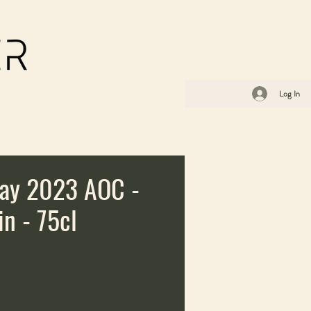
Log In
ay 2023 AOC -
n - 75cl
ice