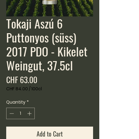
Tokaji Aszú 6
Puttonyos (süss)
2017 PDO - Kikelet
Weingut, 37.5cl
Price
CHF 63.00
CHF 84.00
/
100cl
CHF 84.00
per
Quantity
*
100
Centiliters
Add to Cart