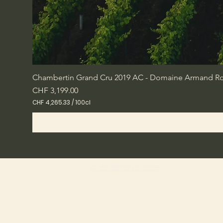
Chambertin Grand Cru 2019 AC - Domaine Armand Rou
Price
CHF 3,199.00
CHF 4,265.33
/
100cl
C
H
F
4
,
2
6
© Waldthaler 2025
5
.
3
3
p
e
r