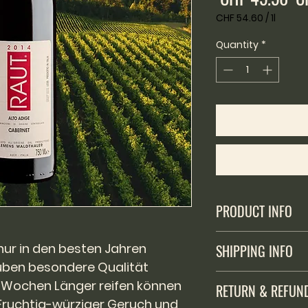
Pr
CHF 54.60
/
1l
CHF 54.60
per
Quantity
*
1
Liter
PRODUCT INFO
Alkoholhaltiges Getr
nur in den besten Jahren
SHIPPING INFO
Verkauf an unter 16
auben besondere Qualität
Versand ausschlies
 Wochen Länger reifen können
RETURN & REFUN
Fürstentum Liechte
. Fruchtig-würziger Geruch und
200 Franken Einkau