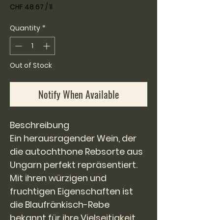
CHF 48.67
/
1l
CHF 48.67
per
Quantity
*
1
Liter
Out of Stock
Notify When Available
Beschreibung
Ein herausragender Wein, der
die autochthone Rebsorte aus
Ungarn perfekt repräsentiert.
Mit ihren würzigen und
fruchtigen Eigenschaften ist
die Blaufränkisch-Rebe
bekannt für ihre Vielseitigkeit