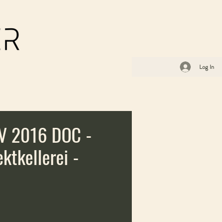
Log In
V 2016 DOC -
ktkellerei -
ce