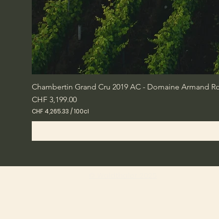
Chambertin Grand Cru 2019 AC - Domaine Armand Rou
Price
CHF 3,199.00
CHF 4,265.33
/
100cl
C
H
F
4
,
2
6
© Waldthaler 2025
5
.
3
3
p