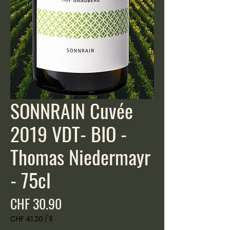
SONNRAIN Cuvée
2019 VDT- BIO -
Thomas Niedermayr
- 75cl
Price
CHF 30.90
CHF 41.20
/
1l
CHF 41.20