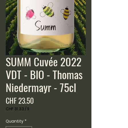
SUMM Cuvée 2022
VDT - BIO - Thomas
Niedermayr - 75cl
Price
CHF 23.50
CHF 31.33
/
1l
CHF 31.33
per
Quantity
*
1