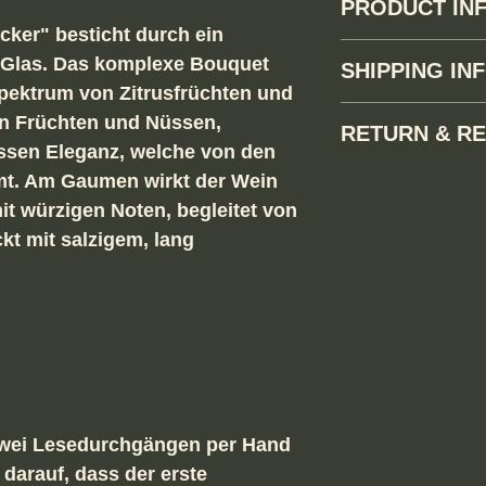
PRODUCT IN
ker" besticht durch ein
Alkoholhaltiges Get
 Glas. Das komplexe Bouquet
SHIPPING IN
Verkauf an unter 16
spektrum von Zitrusfrüchten und
Versand ausschlies
hen Früchten und Nüssen,
RETURN & RE
Fürstentum Liechte
ssen Eleganz, welche von den
200 Franken Einkau
Der Käufer hat das 
mt. Am Gaumen wirkt der Wein
Versandkostenantei
Kaufdatum die Wei
t würzigen Noten, begleitet von
retournieren, die 
ckt mit salzigem, lang
Originalzustand sei
Gebrauchsspuren a
Die Rücksendung de
Lasten des Käufers
dem Verkäufer zu er
Fehlerhafte Weine 
ab Kaufdatum zur
mit dem gleichen P
Die Transportversi
zwei Lesedurchgängen per Hand
Sache des Käufers.
 darauf, dass der erste
Die Ware bleibt bis