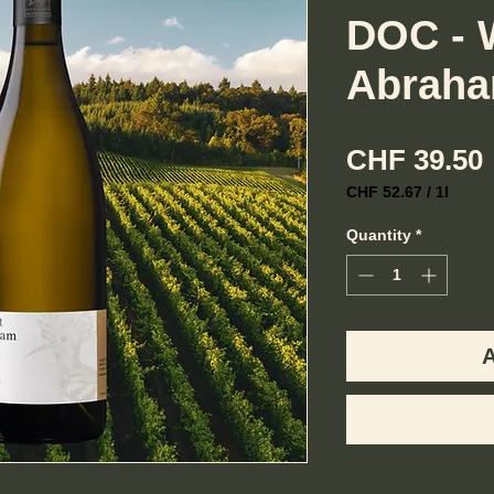
DOC - 
Abraha
CHF 39.50
CHF 52.67
/
1l
CHF 52.67
per
Quantity
*
1
Liter
A