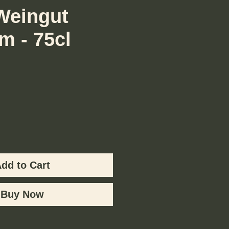
Weingut
m - 75cl
Price
dd to Cart
Buy Now