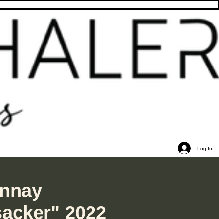
Log In
nnay
sacker" 2022