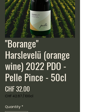
"Borange"
Harslevelü (orange
wine) 2022 PDO -
Pelle Pince - 50cl
Price
CHF 32.00
CHF 42.67
/
100cl
CHF 42.67
per
Quantity
*
100