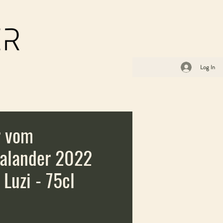
Log In
r vom
Calander 2022
 Luzi - 75cl
ce