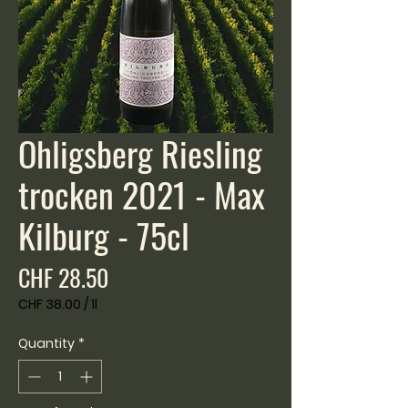
Ohligsberg Riesling
trocken 2021 - Max
Kilburg - 75cl
Price
CHF 28.50
CHF 38.00
/
1l
CHF 38.00
per
Quantity
*
1
Liter