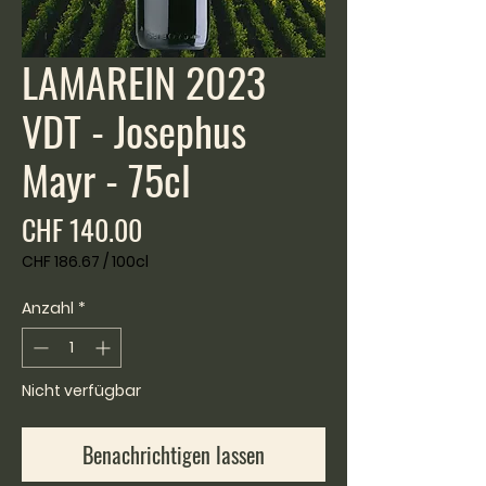
LAMAREIN 2023
VDT - Josephus
Mayr - 75cl
Preis
CHF 140.00
CHF 186.67
/
100cl
CHF 186.67
pro
Anzahl
*
100
Zentiliter
Nicht verfügbar
Benachrichtigen lassen