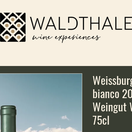
Weissbur
bianco 2
Weingut W
75cl