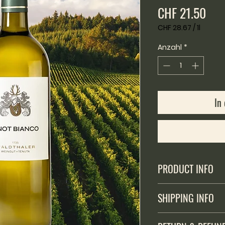
Prei
CHF 21.50
CHF 28.67
/
1l
CHF 28.67
pro
Anzahl
*
1
Liter
In
PRODUCT INFO
Alkoholhaltiges Getr
SHIPPING INFO
Verkauf an unter 16
Versand ausschlies