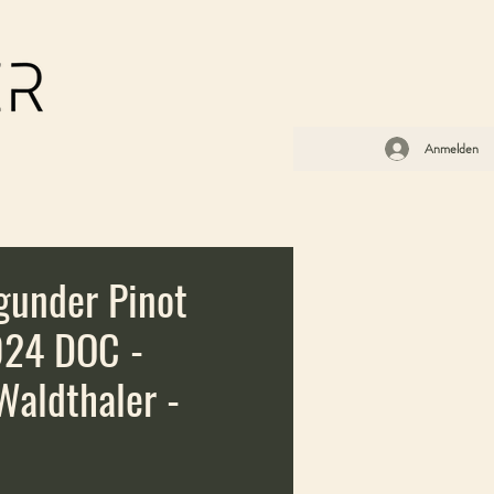
Anmelden
gunder Pinot
024 DOC -
aldthaler -