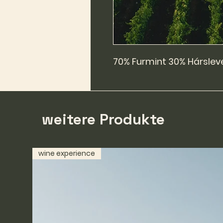
70% Furmint 30% Hárslev
weitere Produkte
wine experience