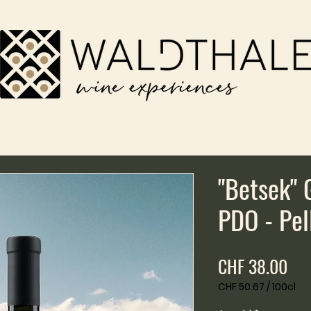
"Betsek"
PDO - Pel
Pre
CHF 38.00
CHF 50.67
/
100cl
CHF 50.67