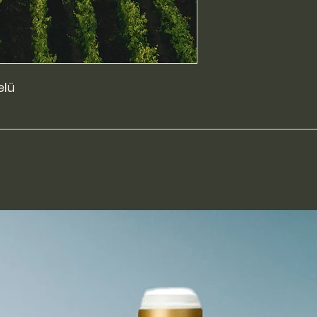
Originalzustand sei
Gebrauchsspuren 
Die Rücksendung de
Lasten des Käufers
dem Verkäufer zu e
elü
Fehlerhafte Weine 
ab Kaufdatum zu
möglich mit dem g
ersetzt.
Die Transportversi
Sache des Käufers
Die Ware bleibt bis
Eigentum der Firma