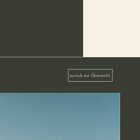
n und keinerlei
aufweisen.
r Weine geht in jedem Fall zu
 und hat in Rücksprache mit
rfolgen.
werden innerhalb eines Jahres
rückgenommen und wenn
leichen Produkt/Jahrgang
cherung der Rücksendung ist
.
zurück zur Übersicht
 zur vollständigen Bezahlung
 Waldthaler.