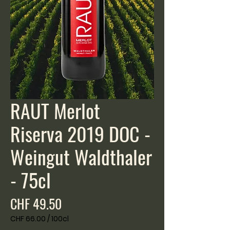
RAUT Merlot
Riserva 2019 DOC -
Weingut Waldthaler
- 75cl
Preis
CHF 49.50
CHF 66.00
/
100cl
CHF 66.00