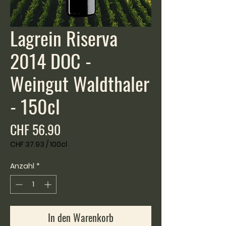
Lagrein Riserva
2014 DOC -
Weingut Waldthaler
- 150cl
Preis
CHF 56.90
CHF 37.93
/
100cl
CHF 37.93
pro
Anzahl
*
100
Zentiliter
In den Warenkorb