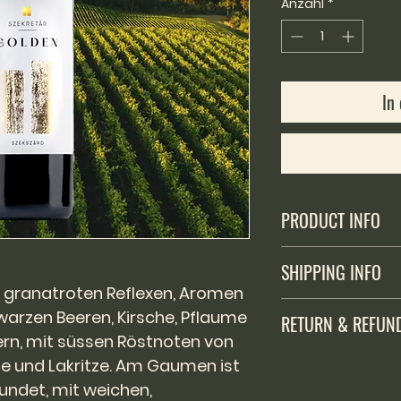
pro
Anzahl
*
1
Liter
In
PRODUCT INFO
Alkoholhaltiges Getr
SHIPPING INFO
Verkauf an unter 16
t granatroten Reflexen, Aromen
Versand ausschlies
warzen Beeren, Kirsche, Pflaume
RETURN & REFUN
Fürstentum Liechte
rn, mit süssen Röstnoten von
200 Franken Einkau
Der Käufer hat das
de und Lakritze. Am Gaumen ist
Versandkostenante
Kaufdatum die We
rundet, mit weichen,
retournieren, die 