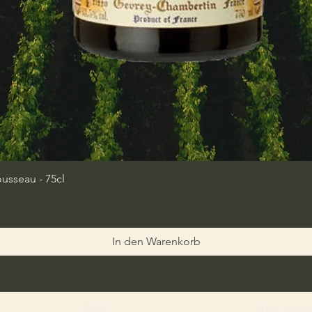
sseau - 75cl
In den Warenkorb
AGB
Impress