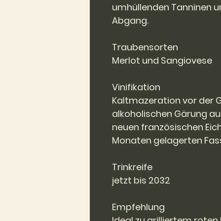
umhüllenden Tanninen u
Abgang.
Traubensorten
Merlot und Sangiovese
Vinifikation
Kaltmazeration vor der G
alkoholischen Gärung au
neuen französischen Eic
Monaten gelagerten Fa
Trinkreife
jetzt bis 2032
Empfehlung
Ideal zu grilliertem roten