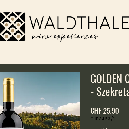
GOLDEN C
- Szekreta
Pre
CHF 25.90
CHF 34.53
/
1l
CHF 34.53