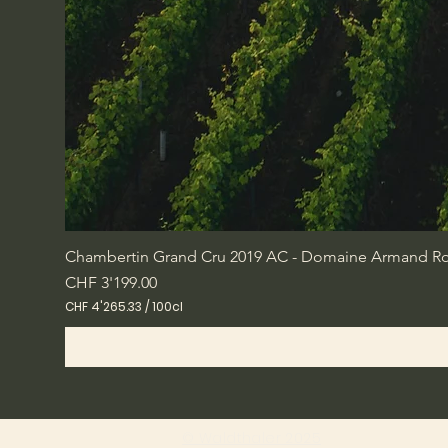
Chambertin Grand Cru 2019 AC - Domaine Armand Rou
Preis
CHF 3'199.00
CHF 4'265.33
/
100cl
C
H
F
4
'
2
6
© Waldthaler 2025