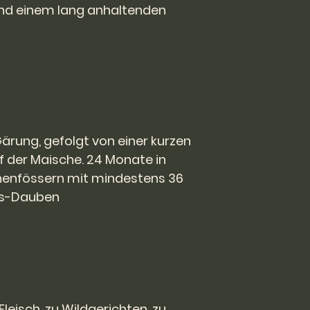
nd einem lang anhaltenden
Originalzustand sei
Gebrauchsspuren 
Die Rücksendung de
Lasten des Käufers
dem Verkäufer zu e
Fehlerhafte Weine 
ab Kaufdatum zu
möglich mit dem g
ersetzt.
ärung, gefolgt von einer kurzen
Die Transportversi
Sache des Käufers
f der Maische. 24 Monate in
Die Ware bleibt bis
henfössern mit mindestens 36
Eigentum der Firma
ss-Dauben
 Fleisch, zu Wildgerichten, zu