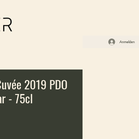
Anmelden
uvée 2019 PDO
r - 75cl
is