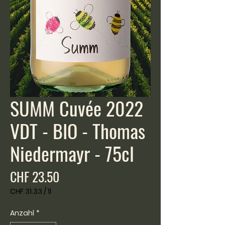
SUMM Cuvée 2022
VDT - BIO - Thomas
Niedermayr - 75cl
Preis
CHF 23.50
CHF 31.33
/
1l
CHF 31.33
pro
Anzahl
*
1