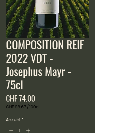
COMPOSITION REIF
2022 VDT -
Josephus Mayr -
75cl
Preis
CHF 74.00
CHF 98.67
/
100cl
CHF 98.67
pro
Anzahl
*
100
Zentiliter